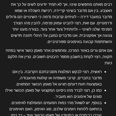
רבים מאתנו מחפשים שינוי, אך לא תמיד יודעים לשים על כך את
האצבע. בין אם מדובר בשינוי קריירה, רכישת השכלה או שמא
מדובר במעבר דירה – לעיתים קרובות נדמה כי השינויים הם גדולים
ודרמטיים. עם זאת, רצוי להביט עמוק פנימה, להבין מהו הצורך
הפנימי שלנו לשינוי – ולהתחיל צעד אחר צעד, בצורה מעט יותר
צנועה אך אפקטיבית. אנו מדברים כמובן על הרגלי תזונה חדשים
והשתתפות קבועה באימונים ספורטיביים.
אם אתם גרים באזור המרכז, ומחפשים אחר מאמן כושר אישי בפתח
תקווה, רצוי לקחת בחשבון מספר היבטים חשובים. נציין את חלקם
כעת:
ראשית, רצוי לבקש המלצות מסביבתכם הקרובה. בין אם
מדובר בחברים, קרובי משפחה או קולגות מהעבודה,
באמצעות חוות דעתם תגיעו אל מאמן הכושר המתאים.
כמו כן, רצוי לברר מהו ניסיונו המקצועי של מאמן הכושר ואילו
סוגים של אימונים הוא מעביר.
בנוסף, יש לשאול מהי כמות הפעמים המומלצת לאימונים.
בהתאם ללוחות הזמנים שלכם, סוג האימון, האם האימונים
יערכו בביתכם או בסטודיו של מאמן הכושר ועוד – כך ניתן