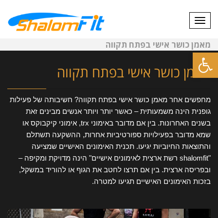
תפריט
מאמן כושר אישי בפתח תקווה
פתח סרגל נגישות
מאמן כושר אישי בפתח תקווה
מחפשים אחר מאמן כושר אישי בפתח תקווה? חשיבותה של פעילות
גופנית הינה משמעותית – כאשר יותר ויותר אנשים מבינים זאת
בשנים האחרונות. בין אם מדובר באימוני trx, אימוני קיקבוקס או
שמא מדובר בפעילויות ספורטיביות אחרות, ההשקעה תשתלם
והתוצאות החיוביות יגיעו. תכנית האימונים האישיים שמציעה
"shalomfit רשת ארצית לאימונים אישיים" הינה מדויקת ומקיפה –
ובפריסה ארצית. בין אם תרצו לחטב את הגוף או להוריד במשקל,
בזכות האימונים האישיים תגיעו למטרה.