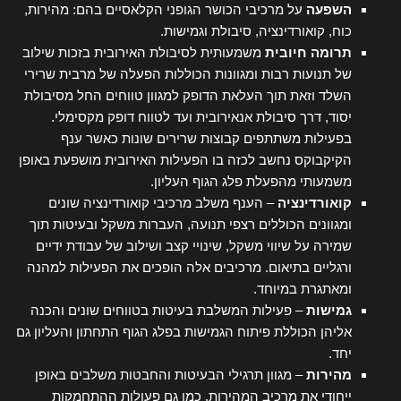
השפעה
על מרכיבי הכושר הגופני הקלאסיים בהם: מהירות,
כוח, קואורדינציה, סיבולת וגמישות.
תרומה חיובית
משמעותית לסיבולת האירובית בזכות שילוב
של תנועות רבות ומגוונות הכוללות הפעלה של מרבית שרירי
השלד וזאת תוך העלאת הדופק למגוון טווחים החל מסיבולת
יסוד, דרך סיבולת אנאירובית ועד לטווח דופק מקסימלי.
בפעילות משתתפים קבוצות שרירים שונות כאשר ענף
הקיקבוקס נחשב לכזה בו הפעילות האירובית מושפעת באופן
משמעותי מהפעלת פלג הגוף העליון.
קואורדינציה
– הענף משלב מרכיבי קואורדינציה שונים
ומגוונים הכוללים רצפי תנועה, העברות משקל ובעיטות תוך
שמירה על שיווי משקל, שינויי קצב ושילוב של עבודת ידיים
ורגליים בתיאום. מרכיבים אלה הופכים את הפעילות למהנה
ומאתגרת במיוחד.
גמישות
– פעילות המשלבת בעיטות בטווחים שונים והכנה
אליהן הכוללת פיתוח הגמישות בפלג הגוף התחתון והעליון גם
יחד.
מהירות
– מגוון תרגילי הבעיטות והחבטות משלבים באופן
ייחודי את מרכיב המהירות, כמו גם פעולות ההתחמקות