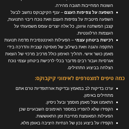
השונות המחייבות תגובה מהירה.
השפעה על צפיפות העצם
– ענף הקיקבוקס נחשב לבעל
השפעה מיטבית על צפיפות העצם וזאת נוכח ריבוי התנועות,
קצבן המשתנה וגיוונן, כל אלה יוצרים עומס משמעותי על
העצמות הרלוונטיות.
רכישת ביטחון עצמי
– הפעילות האינטנסיבית מדמה תנועות
התקפה והגנה וזאת בשילוב של מוסיקה קצבית והדרכה בידי
מאמן כושר אישי. תהליך האימון כולל מרכיב מרכזי של הוצאת
אגרסיות ועבור רבים מדובר בכלי לרכישת ביטחון עצמי נוכח
הצלחה בביצוע התרגילים.
כמה טיפים למצטרפים לאימוני קיקבוקס:
ערכו בדיקות לב במאמץ ובדיקות אורתופדיות טרם אתם
מתחילים באימון.
התאמנו אצל מאמן מוסמך ובעל ניסיון.
הקפידו שלא להפריז במספר האימונים השבועיים שכן
הפעילות המאומצת מחייבת זמן התאוששות.
הקפידו על ביצוע נכון של הנחיות היציבה באופן מלא.